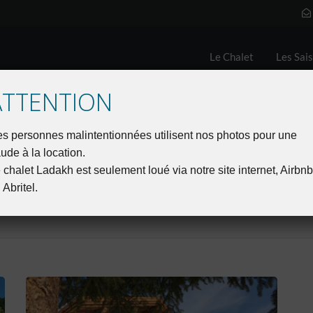
Le Chalet
Les Sais
ATTENTION
s personnes malintentionnées utilisent nos photos pour une
aude à la location.
Lave vaisselle
 chalet Ladakh est seulement loué via notre site internet, Airbn
 Abritel.