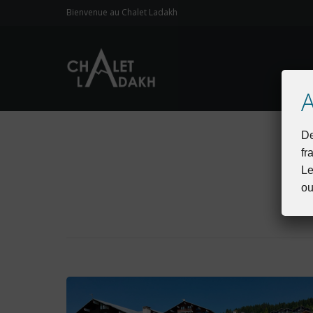
Bienvenue au Chalet Ladakh
De
fr
Le
ou