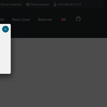
Nous contacter
Nous trouver
+33 6 85 68 13 33
ies
Nous situer
Réserver
×
b